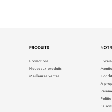
PRODUITS
NOTR
Promotions
Livrai
Nouveaux produits
Mentio
Meilleures ventes
Condit
A pro
Paieme
Politi
Faison