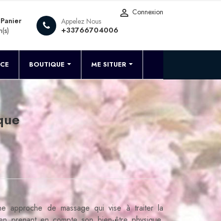

Connexion
Panier
Appelez Nous
+33766704006
m(s)
NCE
BOUTIQUE
ME SITUER
que
ne approche de massage qui vise à traiter la
 en prenant en compte son bien-être physique,