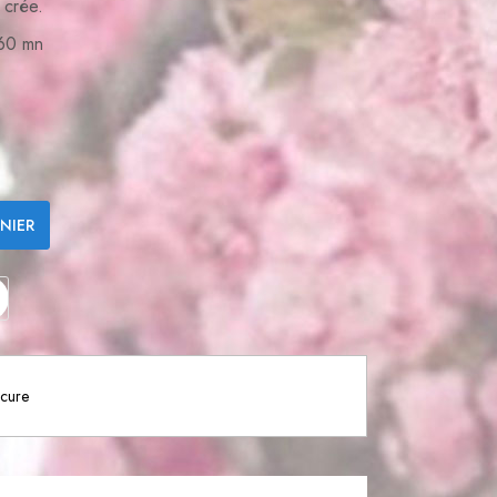
 crée.
 60 mn
NIER
ecure