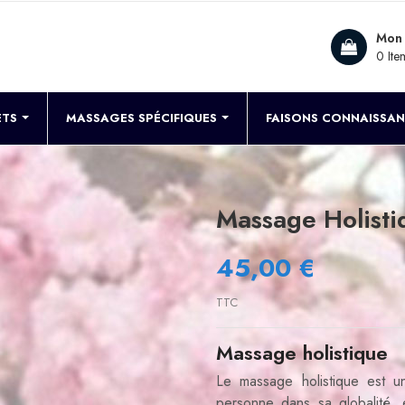
Mon 
0 Ite
ETS
MASSAGES SPÉCIFIQUES
FAISONS CONNAISSA
Massage Holisti
45,00 €
TTC
Massage holistique
Le massage holistique est u
personne dans sa globalité,