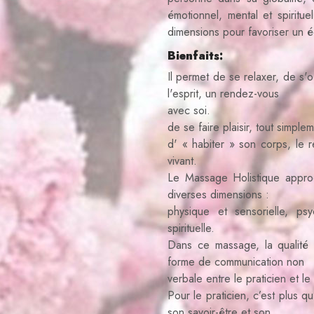
émotionnel, mental et spiritue
dimensions pour favoriser un éq
Bienfaits:
Il permet de se relaxer, de s'
l'esprit, un rendez-vous
avec soi.
de se faire plaisir, tout simple
d' « habiter » son corps, le re
vivant.
Le Massage Holistique appro
diverses dimensions :
physique et sensorielle, ps
spirituelle.
Dans ce massage, la qualité d
forme de communication non
verbale entre le praticien et le
Pour le praticien, c’est plus qu
son savoir-être et son