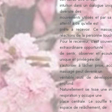
intuition dans un dialogue uni
diversité des
mouvements utilisés et par sa
attentif à ce qu’elle est
prête à recevoir. Ce mass
réactions de la personne touc
Pour le receveur, c’est souven
extraordinaire opportunité
de sentir, observer et écou
unique et privilégiée de
s’autoriser à lâcher prise, ac
massage peut devenir un
véritable outil de dévelop
profond.
Naturellement se tisse une in
respiration y occupe une
place centrale. Le souffle t
espace de relâchement, de