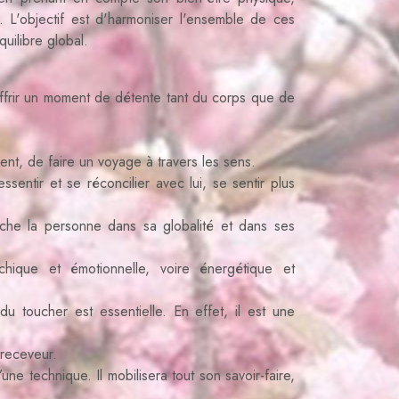
l. L'objectif est d'harmoniser l'ensemble de ces
uilibre global.
offrir un moment de détente tant du corps que de
ment, de faire un voyage à travers les sens.
ssentir et se réconcilier avec lui, se sentir plus
che la personne dans sa globalité et dans ses
ychique et émotionnelle, voire énergétique et
u toucher est essentielle. En effet, il est une
 receveur.
’une technique. Il mobilisera tout son savoir-faire,