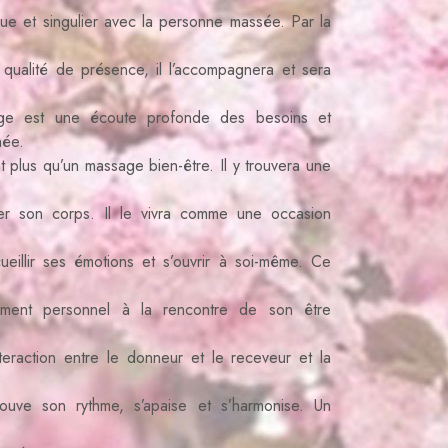
que et singulier avec la personne massée. Par la
 qualité de présence, il l’accompagnera et sera
age est une écoute profonde des besoins et
hée.
t plus qu’un massage bien-être. Il y trouvera une
ter son corps. Il le vivra comme une occasion
cueillir ses émotions et s’ouvrir à soi-même. Ce
pement personnel à la rencontre de son être
teraction entre le donneur et le receveur et la
rouve son rythme, s’apaise et s’harmonise. Un